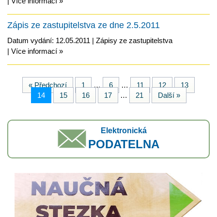
|
Více informací »
Zápis ze zastupitelstva ze dne 2.5.2011
Datum vydání: 12.05.2011 |
Zápisy ze zastupitelstva
|
Více informací »
« Předchozí
1
…
6
…
11
12
13
14
15
16
17
…
21
Další »
Elektronická
PODATELNA