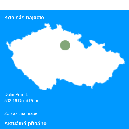
Kde nás najdete
Dolní Přím 1
503 16 Dolní Přím
Zobrazit na mapě
Aktuálně přidáno