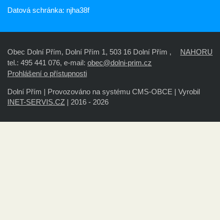
Datová schránka: njha38f
Obec Dolní Přím, Dolní Přím 1, 503 16 Dolní Přím ,
NAHORU
tel.: 495 441 076, e-mail:
obec@dolni-prim.cz
Prohlášení o přístupnosti
Dolní Přím |
Provozováno na systému CMS-OBCE | Vyrobil
INET-SERVIS.CZ
| 2016 - 2026