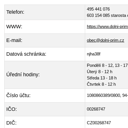
495 441 076
Telefon:
603 154 085 starosta
WWW:
https://www.dolni-pri
E-mail:
obec@dolni-prim.cz
Datová schránka:
njha38f
Pondělí 8 - 12, 13 - 17
Úterý 8 - 12 h
Úřední hodiny:
Středa 13 - 18 h
Čtvrtek 8 - 12 h
Číslo účtu:
1080860389/0800, 94
IČO:
00268747
DIČ:
CZ00268747