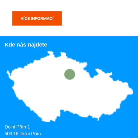
Kde nás najdete
Dolní Přím 1
503 16 Dolní Přím