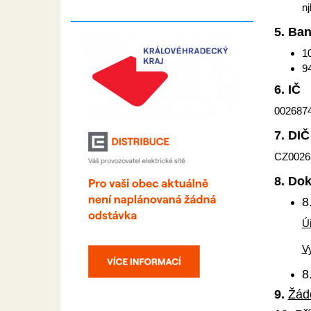
nj
5. Ban
1
9
6. IČ
002687
7. DIČ
CZ0026
8. Do
8
Ú
V
8
9.
Žádo