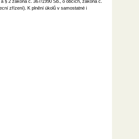
a § 2 zákona č. 367/1990 Sb., o obcích, zákona č.
cní zřízení). K plnění úkolů v samostatné i