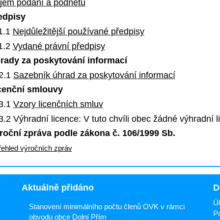
íjem podání a podnětů
edpisy
1.1
Nejdůležitější používané předpisy
1.2
Vydané právní předpisy
rady za poskytování informací
2.1
Sazebník úhrad za poskytování informací
icenční smlouvy
3.1
Vzory licenčních smluv
3.2 Výhradní licence: V tuto chvíli obec žádné výhradní 
roční zpráva podle zákona č. 106/1999 Sb.
řehled výročních zpráv
Aktuálně přidáno
D
Úř
Stanovení minimálního počtu členů OVK v rámci
Po
obvodu obce Dolní Přím