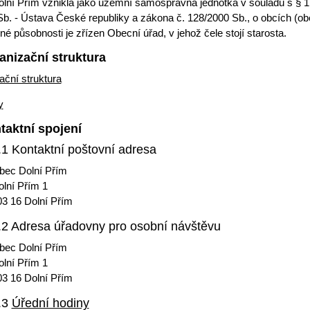
lní Přím
vznikla jako uzemní samosprávná jednotka v souladu s § 1 
b. - Ústava České republiky a zákona č. 128/2000 Sb., o obcích (obe
é působnosti je zřízen Obecní úřad, v jehož čele stojí starosta.
anizační struktura
ační struktura
y
taktní spojení
.1 Kontaktní poštovní adresa
bec Dolní Přím
olní Přím 1
03 16 Dolní Přím
.2 Adresa úřadovny pro osobní návštěvu
bec Dolní Přím
olní Přím 1
03 16 Dolní Přím
.3
Úřední hodiny