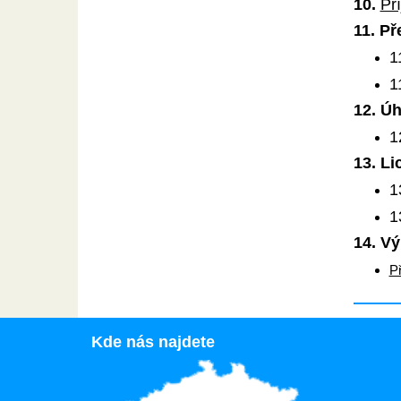
10.
Př
11. Př
1
1
12. Úh
1
13. L
1
1
14. Vý
P
Kde nás najdete