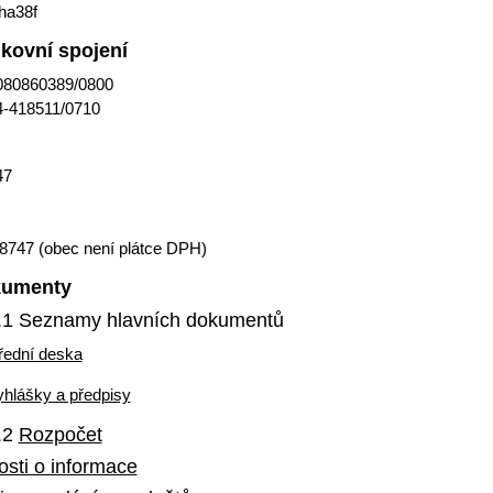
ha38f
kovní spojení
080860389/0800
4-418511/0710
47
8747
(obec není plátce DPH)
kumenty
.1 Seznamy hlavních dokumentů
řední deska
yhlášky a předpisy
.2
Rozpočet
sti o informace