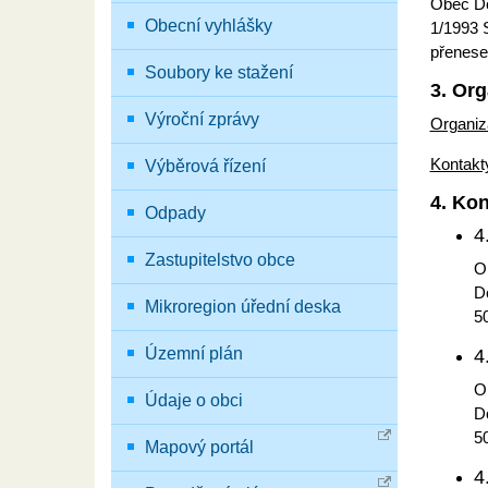
Obec Do
Obecní vyhlášky
1/1993 S
přenesen
Soubory ke stažení
3. Org
Výroční zprávy
Organiz
Kontakt
Výběrová řízení
4. Kon
Odpady
4
Zastupitelstvo obce
O
D
Mikroregion úřední deska
5
Územní plán
4
O
Údaje o obci
D
5
Mapový portál
4