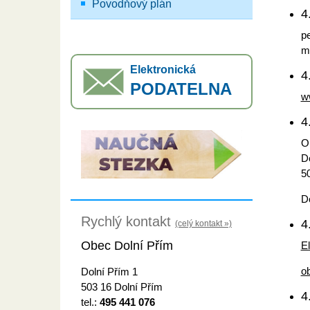
Povodňový plán
4
p
mo
Elektronická
4
PODATELNA
w
4
O
D
5
D
Rychlý kontakt
4
(celý kontakt »)
Obec Dolní Přím
El
o
Dolní Přím 1
503 16 Dolní Přím
4
tel.:
495 441 076