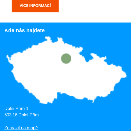
Kde nás najdete
Dolní Přím 1
503 16 Dolní Přím
Zobrazit na mapě