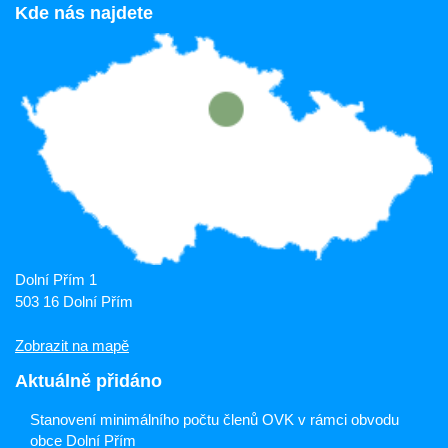
Kde nás najdete
Dolní Přím 1
503 16 Dolní Přím
Zobrazit na mapě
Aktuálně přidáno
Stanovení minimálního počtu členů OVK v rámci obvodu
obce Dolní Přím