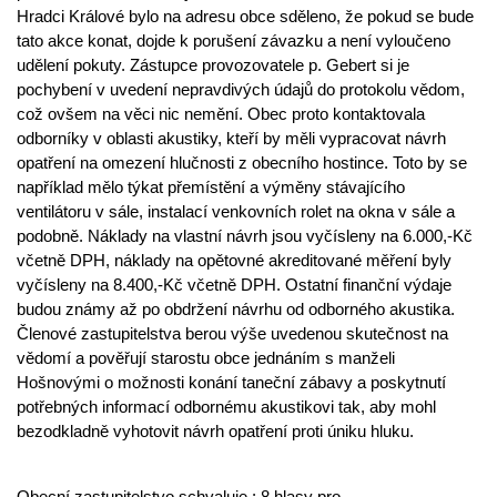
Hradci Králové bylo na adresu obce sděleno, že pokud se bude
tato akce konat, dojde k porušení závazku a není vyloučeno
udělení pokuty. Zástupce provozovatele p. Gebert si je
pochybení v uvedení nepravdivých údajů do protokolu vědom,
což ovšem na věci nic nemění. Obec proto kontaktovala
odborníky v oblasti akustiky, kteří by měli vypracovat návrh
opatření na omezení hlučnosti z obecního hostince. Toto by se
například mělo týkat přemístění a výměny stávajícího
ventilátoru v sále, instalací venkovních rolet na okna v sále a
podobně. Náklady na vlastní návrh jsou vyčísleny na 6.000,-Kč
včetně DPH, náklady na opětovné akreditované měření byly
vyčísleny na 8.400,-Kč včetně DPH. Ostatní finanční výdaje
budou známy až po obdržení návrhu od odborného akustika.
Členové zastupitelstva berou výše uvedenou skutečnost na
vědomí a pověřují starostu obce jednáním s manželi
Hošnovými o možnosti konání taneční zábavy a poskytnutí
potřebných informací odbornému akustikovi tak, aby mohl
bezodkladně vyhotovit návrh opatření proti úniku hluku.
Obecní zastupitelstvo schvaluje : 8 hlasy pro