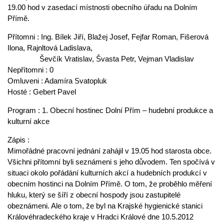
19.00 hod v zasedací místnosti obecního úřadu na Dolním
Přímě.
Přítomni : Ing. Bílek Jiří, Blažej Josef, Fejfar Roman, Fišerová
Ilona, Rajnltová Ladislava,
Ševčík Vratislav, Švasta Petr, Vejman Vladislav
Nepřítomni : 0
Omluveni : Adamíra Svatopluk
Hosté : Gebert Pavel
Program : 1. Obecní hostinec Dolní Přím – hudební produkce a
kulturní akce
Zápis :
Mimořádné pracovní jednání zahájil v 19.05 hod starosta obce.
Všichni přítomní byli seznámeni s jeho důvodem. Ten spočívá v
situaci okolo pořádání kulturních akcí a hudebních produkcí v
obecním hostinci na Dolním Přímě. O tom, že proběhlo měření
hluku, který se šíří z obecní hospody jsou zastupitelé
obeznámeni. Ale o tom, že byl na Krajské hygienické stanici
Královéhradeckého kraje v Hradci Králové dne 10.5.2012