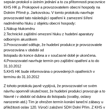
sepsán protokol o ústním jednání a to za přítomnosti pracovnice
KHS HK p. Prokopové a provozovatelem obecní hospody na
Dolním Přímě p. Jarkovskou. V tomto protokolu navrhuje
provozovatel tato následující opatření k zamezení šíření
nadměrného hluku z objektu obecní hospody:
1.Nákup hlukoměru
2.Technické zajištění omezení hluku z hudební aparatury
odborným akustikem
3.Provozovatel sděluje, že hudební produkce je provozovatele
provozována v období od
listopadu do konce dubna a v současné době je ukončena.
4.Provozovatel navrhuje termín pro zajištění opatření a to do
31.10.2012
5.KHS HK bude informována o provedených opatřeních v
termínu do 31.10.2012
Z tohoto protokolu jasně vyplývá, že provozovatel ve svém
návrhu opomněl skutečnost, že hudební produkci provozuje a to
hlavně i v období od dubna do listopadu (svatby, oslavy
narozenin atd.) Tím je ohrožen termín konání taneční zábavy u
příležitosti oslav 120. Výročí založení SDH Dolní Přím. Z KHS v