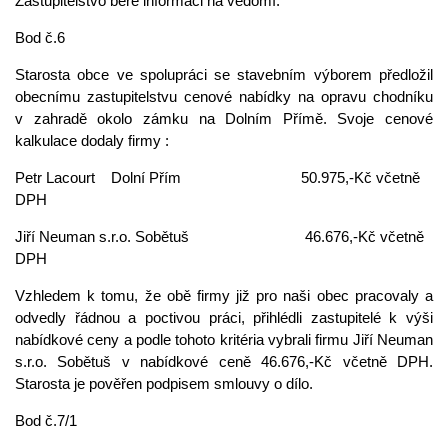
Zastupitelstvo bere informaci na vědomí.
Bod č.6
Starosta obce ve spolupráci se stavebním výborem předložil
obecnímu zastupitelstvu cenové nabídky na opravu chodníku
v zahradě okolo zámku na Dolním Přímě. Svoje cenové
kalkulace dodaly firmy :
Petr Lacourt Dolní Přím 50.975,-Kč včetně
DPH
Jiří Neuman s.r.o. Sobětuš 46.676,-Kč včetně
DPH
Vzhledem k tomu, že obě firmy již pro naši obec pracovaly a
odvedly řádnou a poctivou práci, přihlédli zastupitelé k výši
nabídkové ceny a podle tohoto kritéria vybrali firmu Jiří Neuman
s.r.o. Sobětuš v nabídkové ceně 46.676,-Kč včetně DPH.
Starosta je pověřen podpisem smlouvy o dílo.
Bod č.7/1