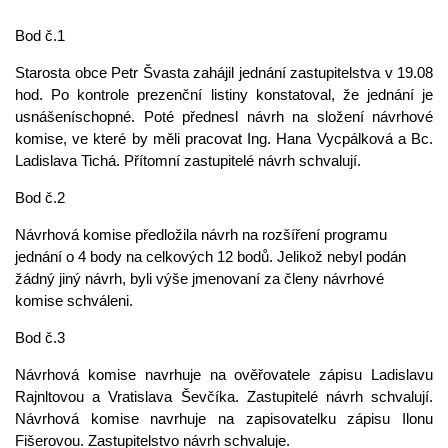
Bod č.1
Starosta obce Petr Švasta zahájil jednání zastupitelstva v 19.08
hod. Po kontrole prezenční listiny konstatoval, že jednání je
usnášeníschopné. Poté přednesl návrh na složení návrhové
komise, ve které by měli pracovat Ing. Hana Vycpálková a Bc.
Ladislava Tichá. Přítomní zastupitelé návrh schvalují.
Bod č.2
Návrhová komise předložila návrh na rozšíření programu
jednání o 4 body na celkových 12 bodů. Jelikož nebyl podán
žádný jiný návrh, byli výše jmenovaní za členy návrhové
komise schváleni.
Bod č.3
Návrhová komise navrhuje na ověřovatele zápisu Ladislavu
Rajnltovou a Vratislava Ševčíka. Zastupitelé návrh schvalují.
Návrhová komise navrhuje na zapisovatelku zápisu Ilonu
Fišerovou. Zastupitelstvo návrh schvaluje.