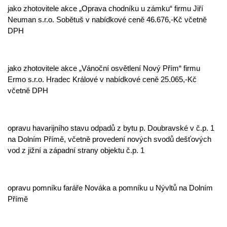
jako zhotovitele akce „Oprava chodníku u zámku“ firmu Jiří
Neuman s.r.o. Sobětuš v nabídkové ceně 46.676,-Kč včetně
DPH
jako zhotovitele akce „Vánoční osvětlení Nový Přím“ firmu
Ermo s.r.o. Hradec Králové v nabídkové ceně 25.065,-Kč
včetně DPH
opravu havarijního stavu odpadů z bytu p. Doubravské v č.p. 1
na Dolním Přímě, včetně provedení nových svodů dešťových
vod z jižní a západní strany objektu č.p. 1
opravu pomníku faráře Nováka a pomníku u Nývltů na Dolním
Přímě