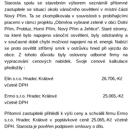
Starosta spolu se stavebním výborem seznámili přítomné
zastupitele se situací okolo vánočního osvětlení v místní části
Nový Přím. Ta se zkomplikovala v souvislosti s probíhajícími
pracemi v rámci projektu „Obměna vybrané zeleně v obci Dolní
Přím, Probluz, Horní Přím, Nový Přím a Jehlice“. Staré stromy,
na které bylo napojeno vánoční osvětlení, byly odstraněny a
v současné době chybí možnost napojení na el. energii. Nabízí
se proto osvětlit stříbrný smrk v ostrůvku hned při vjezdu do
obce. Z tohoto důvodu byly osloveny odborné firmy na
vypracování cenových nabídek. Svoje cenové kalkulace
předložily :
Elin s.r.o. Hradec Králové 26.706,-Kč
včetně DPH
Ermo s.r.o. Hradec Králové 25.065,-Kč
včetně DPH
Přítomní zastupitelé přihlédli k výši ceny a schválili firmu Ermo
s.r.o. Hradec Králové v poptávkové ceně 25.065,-Kč včetně
DPH. Starosta je pověřen podpisem smlouvy o dílo.