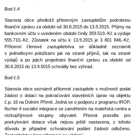
Bod č.4
Starosta obce předložil přítomným zastupitelům podrobnou
finanční zprávu za období od 30.8.2015 do 13.9.2015. Příjmy na
bankovním účtu v uvedeném období činily 359.519,-Kč a výdaje
555.710,-Kč. Zůstatek na účtu k 13.9.2015 je 3 801 846,-Kč.
Přítomní členové zastupitelstva se důkladně seznámili
s jednotlivými položkami jak na straně příjmů, tak na straně
výdajů a po jejich projednání finanční zprávu za období od
30.8.2015 do 13.9.5015 schválily bez výhrad.
Bod č.5
Starosta obce seznámil přítomné zastupitele s možností podat
žádost o dotaci na pokračování stavebních úprav na objektu
č.p. 16 na Dolním Přímě. Jedná se o podporu z programu IROP,
fischer 4 sociální integrace se zaměřením na mateřská centra a
nízkopříjmové skupiny obyvatel. Přesná pravidla pro
poskytování dotace však nejsou ještě nastavena, z tohoto
důvodu je případné schvalování podání žádosti odloženo.