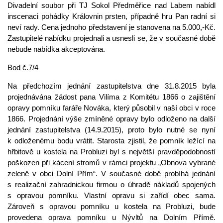
Divadelní soubor při TJ Sokol Předměřice nad Labem nabídl
inscenaci pohádky Královnin prsten, případně hru Pan radní si
neví rady. Cena jednoho představení je stanovena na 5.000,-Kč.
Zastupitelé nabídku projednali a usnesli se, že v současné době
nebude nabídka akceptována.
Bod č.7/4
Na předchozím jednání zastupitelstva dne 31.8.2015 byla
projednávána žádost pana Vilíma z Komitétu 1866 o zajištění
opravy pomníku faráře Nováka, který působil v naší obci v roce
1866. Projednání výše zmíněné opravy bylo odloženo na další
jednání zastupitelstva (14.9.2015), proto bylo nutné se nyní
k odloženému bodu vrátit. Starosta zjistil, že pomník ležící na
hřbitově u kostela na Probluzi byl s největší pravděpodobností
poškozen při kácení stromů v rámci projektu „Obnova vybrané
zeleně v obci Dolní Přím“. V současné době probíhá jednání
s realizační zahradnickou firmou o úhradě nákladů spojených
s opravou pomníku. Vlastní opravu si zařídí obec sama.
Zároveň s opravou pomníku u kostela na Probluzi, bude
provedena oprava pomníku u Nývltů na Dolním Přímě.