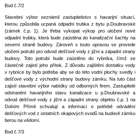
Bod č.7/2
Stavební výbor seznámil zastupitelstvo s havarijní situací,
kterou způsobila ucpaná odpadní trubka z bytu p.Doubravské
(zámek č.p. 1). Je třeba vykopat výkop pro uložení nové
odpadní trubky, která bude zaústěna do kanalizační šachty na
severní straně budovy. Zároveň s touto opravou se provede
uložení potrubí pro odvod dešťové vody z jižní a západní strany
budovy. Toto potrubí bude zaústěno do rybníka, čímž se
částečně zajistí jeho přítok. Z důvodu zajištění dostatku vody
v rybníce by bylo potřeba aby se do této vodní plochy svedly i
dešťové vody z východní strany budovy zámku. Na tuto část
zajistí stavební výbor nabídky od odborných firem. Zastupitelé
odstranění havarijního stavu kanalizace u p.Doubravské a
odvod dešťové vody z jižní a západní strany objektu č.p. 1 na
Dolním Přímě schvalují a informaci o potřebě odvádění
dešťových vod z ostatních okapových svodů na budově zámku
berou na vědomí.
Bod č.7/3