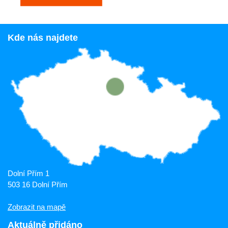
Kde nás najdete
Dolní Přím 1
503 16 Dolní Přím
Zobrazit na mapě
Aktuálně přidáno