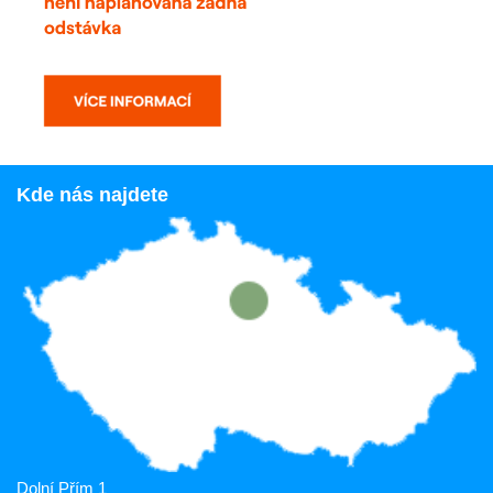
Kde nás najdete
Dolní Přím 1