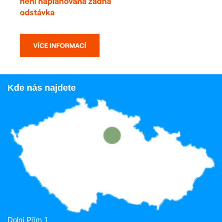
Kde nás najdete
Dolní Přím 1