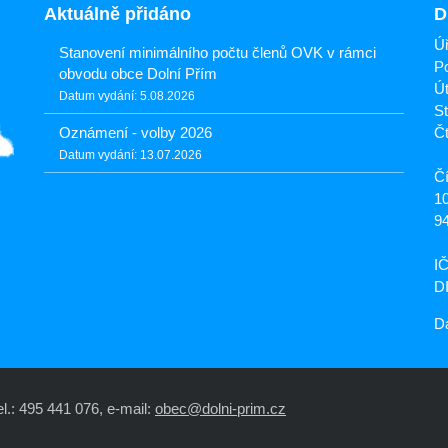
Aktuálně přidáno
D
Úř
Stanovení minimálního počtu členů OVK v rámci
Po
obvodu obce Dolní Přím
Út
Datum vydání: 5.08.2026
St
Oznámení - volby 2026
Čt
Datum vydání: 13.07.2026
Čí
1
9
I
D
Da
l.: 495 441 076, e-mail:
obec@dolni-prim.cz