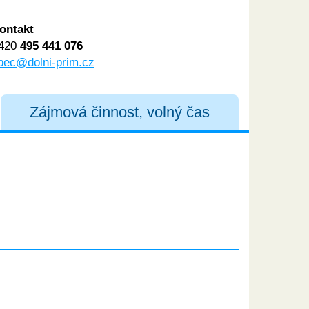
ontakt
420
495 441 076
bec@dolni-prim.cz
Zájmová činnost, volný čas