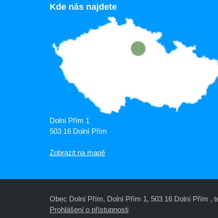
Kde nás najdete
Dolní Přím 1
503 16 Dolní Přím
Zobrazit na mapě
Obec Dolní Přím, Dolní Přím 1, 503 16 Dolní Přím , te
Prohlášení o přístupnosti