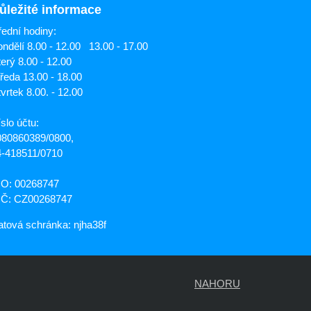
ůležité informace
ední hodiny:
ndělí 8.00 - 12.00 13.00 - 17.00
erý 8.00 - 12.00
ředa 13.00 - 18.00
vrtek 8.00. - 12.00
slo účtu:
080860389/0800,
4-418511/0710
ČO: 00268747
IČ: CZ00268747
tová schránka: njha38f
NAHORU