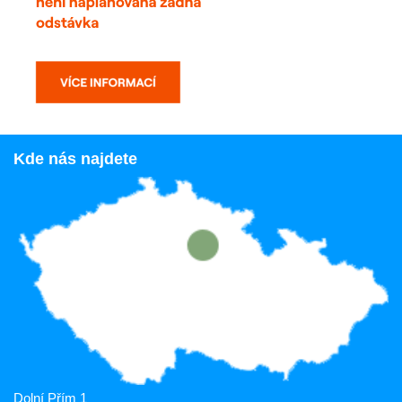
Kde nás najdete
Dolní Přím 1