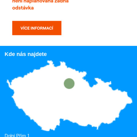
Kde nás najdete
Dolní Přím 1