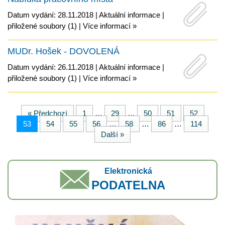
Datum vydání: 28.11.2018 |
Aktuální informace
|
přiložené soubory (1)
|
Více informací »
MUDr. Hošek - DOVOLENÁ
Datum vydání: 26.11.2018 |
Aktuální informace
|
přiložené soubory (1)
|
Více informací »
« Předchozí
1
…
29
…
50
51
52
53
54
55
56
…
58
…
86
…
114
Další »
Elektronická
PODATELNA