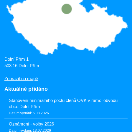
Dolní Přím 1
503 16 Dolní Přím
Zobrazit na mapě
Aktuálně přidáno
Stanovení minimálního počtu členů OVK v rámci obvodu
obce Dolní Přím
Datum vydání: 5.08.2026
Oznámení - volby 2026
Datum vydání: 13.07.2026