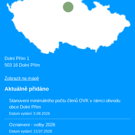
Dolní Přím 1
503 16 Dolní Přím
Zobrazit na mapě
Aktuálně přidáno
Stanovení minimálního počtu členů OVK v rámci obvodu
obce Dolní Přím
Datum vydání: 5.08.2026
Oznámení - volby 2026
Datum vydání: 13.07.2026