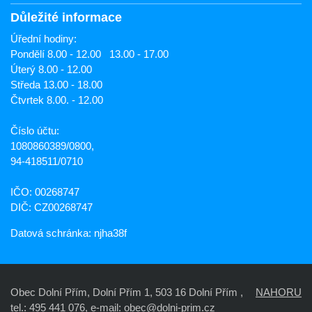
Důležité informace
Úřední hodiny:
Pondělí 8.00 - 12.00 13.00 - 17.00
Úterý 8.00 - 12.00
Středa 13.00 - 18.00
Čtvrtek 8.00. - 12.00
Číslo účtu:
1080860389/0800,
94-418511/0710
IČO: 00268747
DIČ: CZ00268747
Datová schránka: njha38f
Obec Dolní Přím, Dolní Přím 1, 503 16 Dolní Přím ,
NAHORU
tel.: 495 441 076, e-mail:
obec@dolni-prim.cz