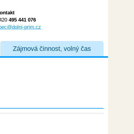
ontakt
420
495 441 076
bec@dolni-prim.cz
Zájmová činnost, volný čas