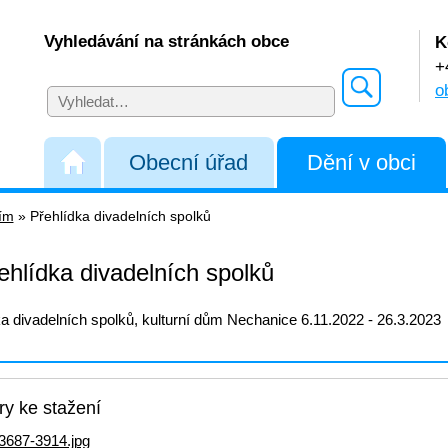
Vyhledávání na stránkách obce
K
+
o
Obecní úřad
Dění v obci
řím
»
Přehlídka divadelních spolků
ehlídka divadelních spolků
a divadelních spolků, kulturní dům Nechanice 6.11.2022 - 26.3.2023
y ke stažení
3687-3914.jpg