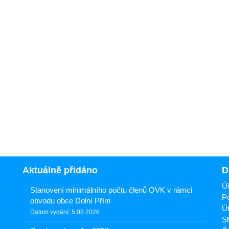
Aktuálně přidáno
D
Úř
Stanovení minimálního počtu členů OVK v rámci
Po
obvodu obce Dolní Přím
Út
Datum vydání: 5.08.2026
St