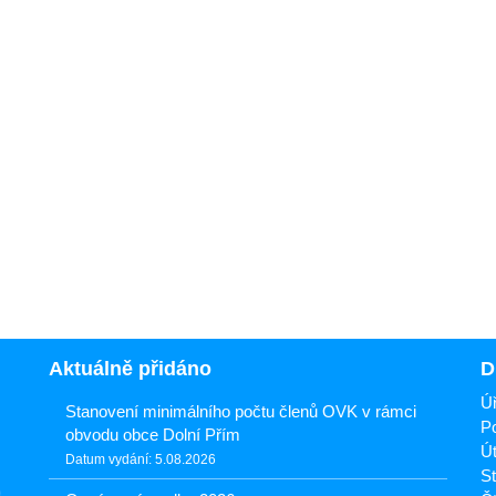
Aktuálně přidáno
D
Úř
Stanovení minimálního počtu členů OVK v rámci
Po
obvodu obce Dolní Přím
Út
Datum vydání: 5.08.2026
St