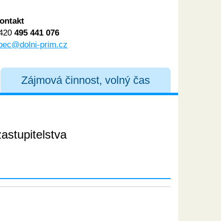
ontakt
420
495 441 076
bec@dolni-prim.cz
Zájmová činnost, volný čas
astupitelstva