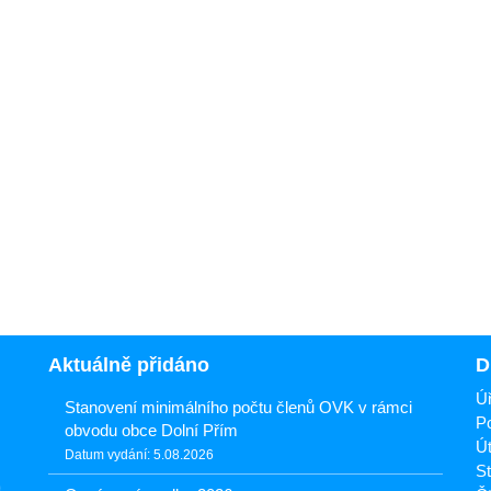
Aktuálně přidáno
D
Úř
Stanovení minimálního počtu členů OVK v rámci
Po
obvodu obce Dolní Přím
Út
Datum vydání: 5.08.2026
St