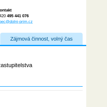
ontakt
420
495 441 076
bec@dolni-prim.cz
Zájmová činnost, volný čas
astupitelstva