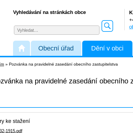
Vyhledávání na stránkách obce
K
+
o
Obecní úřad
Dění v obci
řím
»
Pozvánka na pravidelné zasedání obecního zastupitelstva
zvánka na pravidelné zasedání obecního z
y ke stažení
32-1915.pdf