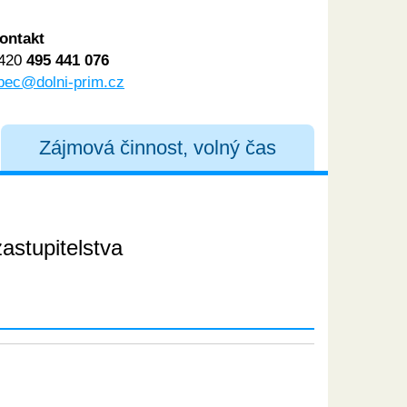
ontakt
420
495 441 076
bec@dolni-prim.cz
Zájmová činnost, volný čas
astupitelstva