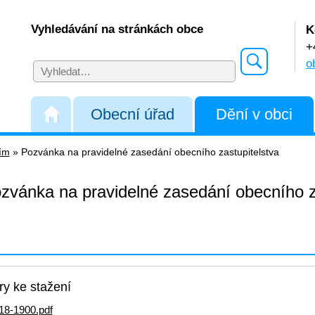
Vyhledávání na stránkách obce
K
+
o
Obecní úřad
Dění v obci
řím
»
Pozvánka na pravidelné zasedání obecního zastupitelstva
zvánka na pravidelné zasedání obecního z
y ke stažení
18-1900.pdf