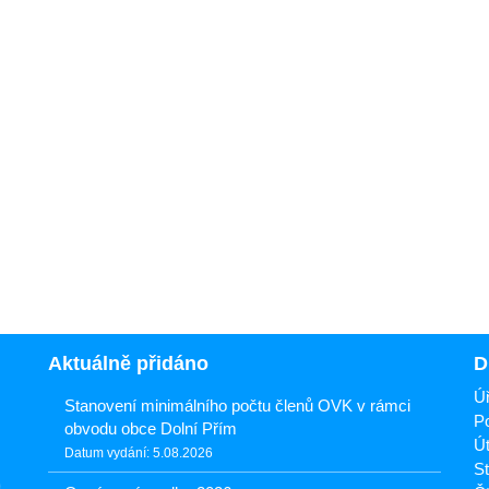
Aktuálně přidáno
D
Úř
Stanovení minimálního počtu členů OVK v rámci
Po
obvodu obce Dolní Přím
Út
Datum vydání: 5.08.2026
St