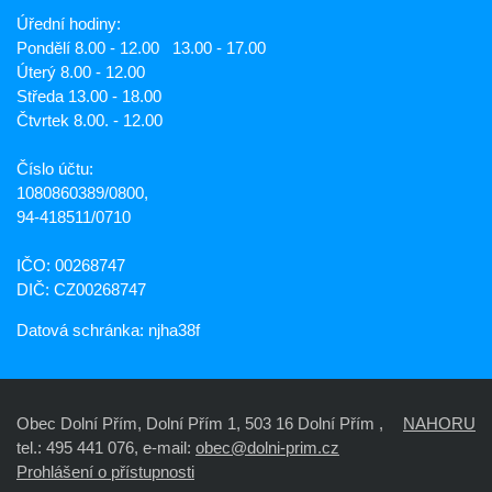
Úřední hodiny:
Pondělí 8.00 - 12.00 13.00 - 17.00
Úterý 8.00 - 12.00
Středa 13.00 - 18.00
Čtvrtek 8.00. - 12.00
Číslo účtu:
1080860389/0800,
94-418511/0710
IČO: 00268747
DIČ: CZ00268747
Datová schránka: njha38f
Obec Dolní Přím, Dolní Přím 1, 503 16 Dolní Přím ,
NAHORU
tel.: 495 441 076, e-mail:
obec@dolni-prim.cz
Prohlášení o přístupnosti