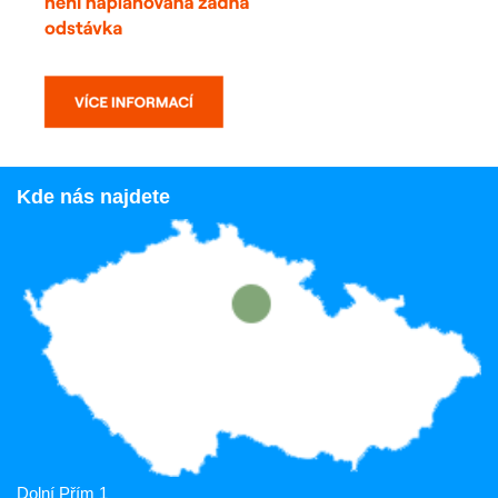
Kde nás najdete
Dolní Přím 1