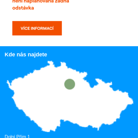
Kde nás najdete
Dolní Přím 1