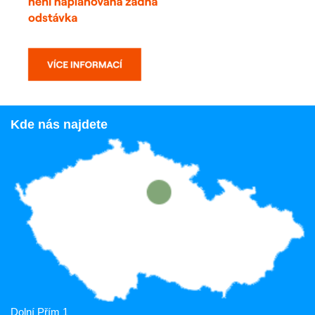
Kde nás najdete
Dolní Přím 1