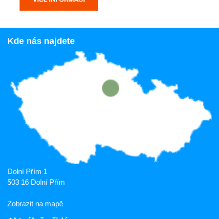
Kde nás najdete
Dolní Přím 1
503 16 Dolní Přím
Zobrazit na mapě