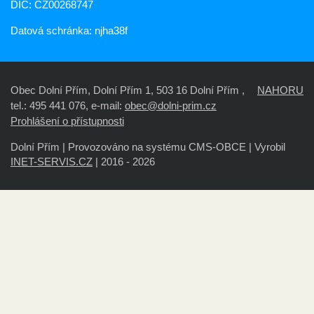
DIČ: CZ00268747
Datová schránka: njha38f
Obec Dolní Přím, Dolní Přím 1, 503 16 Dolní Přím ,
NAHORU
tel.: 495 441 076, e-mail:
obec@dolni-prim.cz
Prohlášení o přístupnosti
Dolní Přím |
Provozováno na systému CMS-OBCE | Vyrobil
INET-SERVIS.CZ
| 2016 - 2026