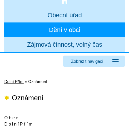
Obecní úřad
Dění v obci
Zájmová činnost, volný čas
Zobrazit navigaci
Dolní Přím
»
Oznámení
Oznámení
O b e c
D o l n í P ř í m