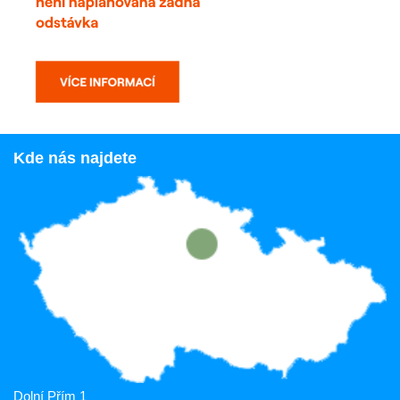
Kde nás najdete
Dolní Přím 1