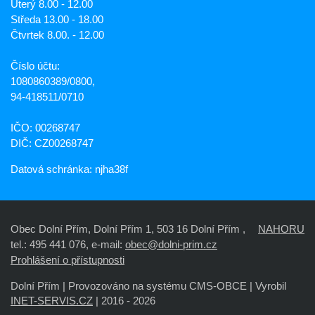
Úterý 8.00 - 12.00
Středa 13.00 - 18.00
Čtvrtek 8.00. - 12.00
Číslo účtu:
1080860389/0800,
94-418511/0710
IČO: 00268747
DIČ: CZ00268747
Datová schránka: njha38f
Obec Dolní Přím, Dolní Přím 1, 503 16 Dolní Přím ,
NAHORU
tel.: 495 441 076, e-mail:
obec@dolni-prim.cz
Prohlášení o přístupnosti
Dolní Přím |
Provozováno na systému CMS-OBCE | Vyrobil
INET-SERVIS.CZ
| 2016 - 2026